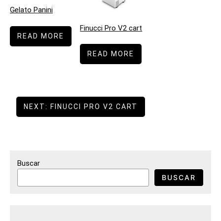
Gelato Panini
Finucci Pro V2 cart
READ MORE
READ MORE
Navegación
NEXT:
FINUCCI PRO V2 CART
de
entradas
Buscar
BUSCAR